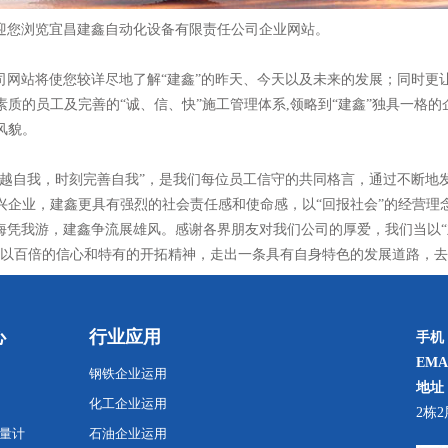
迎您浏
览宜昌建鑫自动化设备有限责任公司企业网站
。
司网站将使您较详尽地了解“建鑫”的昨天、今天以及未来的发展；同时更
素质的员工及完善的“诚、信、快”施工管理体系
,
领略到“建鑫”独具一格
风貌。
超越自我，时刻完善自我”，是我们每位员工信守的共同格言，通过不断地
兴企业，建鑫更具有强烈的社会责任感和使命感，以“回报社会”的经营理
海凭我游，建鑫争流展雄风。感谢各界朋友对我们公司的厚爱，我们当以“
，以百倍的信心和特有的开拓精神，走出一条具有自身特色的发展道路，
心
行业应用
手机
EMA
钢铁企业运用
地址
化工企业运用
2栋2
量计
石油企业运用