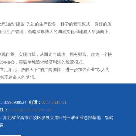
让您知悉“建鑫”先进的生产设备、科学的管理模式、良好的质
的企业生产管理，领略深厚博大的湖湘文化和建鑫人昂扬向上、
发现自我、实现自我，从而走向成功、拥有财富。作为一个快
念为核心，突破单纯追求经济利润的经营模式。
立足湖北，放眼天下”的广阔胸襟，进一步加强企业“以人为
去实现建鑫人的梦想。
：
18995908524
电话：
0717-7531731
IL：
zhanglijun@jxzdhyb.com
：
湖北省宜昌市西陵区发展大道97号三峡企业总部基地﹒智岭
层